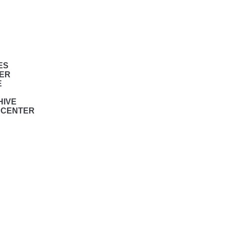
ES
TER
E
HIVE
S CENTER